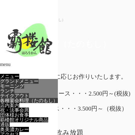
ホーム
各種宴会料理（たのもし）
各種宴会料理（たのもし）
menu
ご予算・ご要望に応じお作りいたします。
メニュー
グランドメニュー
モーニング
ランチ
・たのもし/宴会コース・・・2.500円～(税抜)
テイクアウト
各種宴会料理（たのもし）
店内案内
・宴会会席コース・・・3.500円～（税抜）
祝・法事会席
団体様お食事
覇楼館オリジナル商品
通販
奥美濃カレー
飲み放題
アクセス