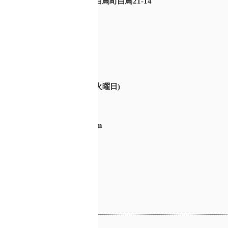
〒501-5121 岐阜県郡上市白鳥町白鳥21-14
レストラン営業時間
9:00 ～ 15:00
17:00 ～ 21:00
(ラストオーダー 20:00)
定休日 : 月曜日
(月曜日が祝日の場合は翌火曜日)
E-mail：info@harokan.com
Tel : 0575-82-3988
Fax: 0575-82-3986