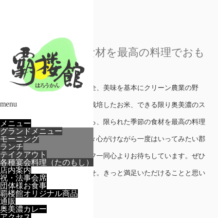
アクセス
ホーム
アクセス
限られた季節の食材を最高の料理でおも
てなし
私どもでは食への安心、安全、美味を基本にクリーン農業の野
menu
菜、地元農家の方々と契約栽培したお米、できる限り奥美濃のス
ローフードにこだわりながら、限られた季節の食材を最高の料理
メニュー
グランドメニュー
モーニング
でおもてなしすることを日々心がけながら一度はいってみたい郡
ランチ
テイクアウト
上のお店をめざしてスタッフ一同心よりお待ちしています。ぜひ
各種宴会料理（たのもし）
店内案内
一度足をお運びくださいませ。きっと満足いただけることと思い
祝・法事会席
団体様お食事
ます。
覇楼館オリジナル商品
通販
奥美濃カレー
アクセス