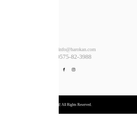
E-mail : info@harokan.com
0575-82-3988
TEL.
Facebook
Instagram
© 覇楼館 All Rights Reserved.